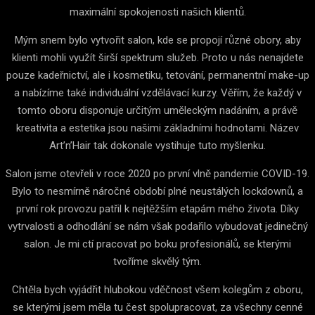
maximální spokojenosti našich klientů.
Mým snem bylo vytvořit salon, kde se propojí různé obory, aby
klienti mohli využít širší spektrum služeb. Proto u nás nenajdete
pouze kadeřnictví, ale i kosmetiku, tetování, permanentní make-up
a nabízíme také individuální vzdělávací kurzy. Věřím, že každý v
tomto oboru disponuje určitým uměleckým nadáním, a právě
kreativita a estetika jsou našimi základními hodnotami. Název
Art’n’Hair tak dokonale vystihuje tuto myšlenku.
Salon jsme otevřeli v roce 2020 po první vlně pandemie COVID-19.
Bylo to nesmírně náročné období plné neustálých lockdownů, a
první rok provozu patřil k nejtěžším etapám mého života. Díky
vytrvalosti a odhodlání se nám však podařilo vybudovat jedinečný
salon. Je mi ctí pracovat po boku profesionálů, se kterými
tvoříme skvělý tým.
Chtěla bych vyjádřit hlubokou vděčnost všem kolegům z oboru,
se kterými jsem měla tu čest spolupracovat, za všechny cenné