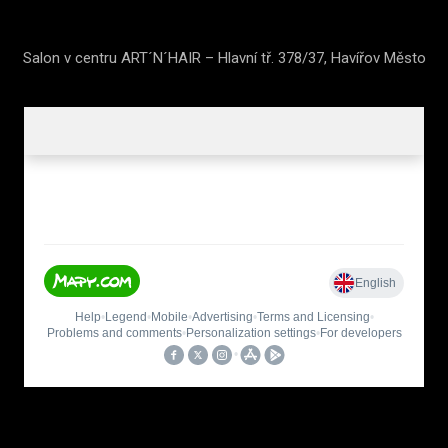
Salon v centru ART´N´HAIR – Hlavní tř. 378/37, Havířov Město