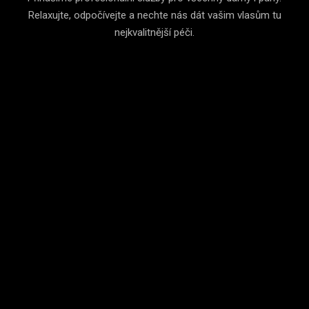
Relaxujte, odpočívejte a nechte nás dát vašim vlasům tu
nejkvalitnější péči.
POBOČKY
Máme pro vás připravené dvě pobočky v Havířově
KREATIVITA
Kreativita je naše druhé jméno. Ať již chcete účes do práce,
společenskou událost nebo nádherný svatební účes. Jsme zde
pro vás.
SLUŽBY
Nabízíme kadeřnické a kosmetické služby v širokém rozsahu.