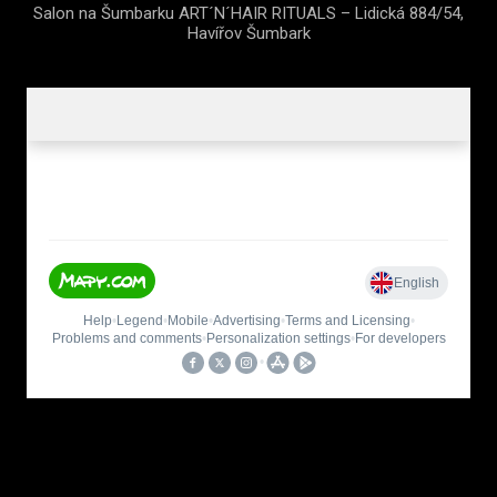
Salon na Šumbarku ART´N´HAIR RITUALS – Lidická 884/54,
Havířov Šumbark