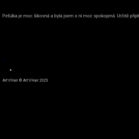
Peťulka je moc šikovná a byla jsem s ní moc spokojená. Určitě přij
Art'n'Hair © Art'n'Hair 2025